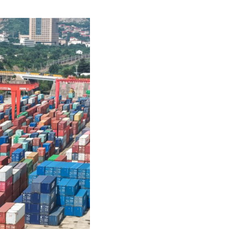
Русский
عربي
한국어
Deutsch
Português
Kiswahili
Italiano
Қазақ тілі
ภาษาไทย
Bahasa Melayu