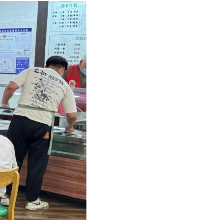
Русский
عربي
한국어
Deutsch
Português
Kiswahili
Italiano
Қазақ тілі
ภาษาไทย
Bahasa Melayu