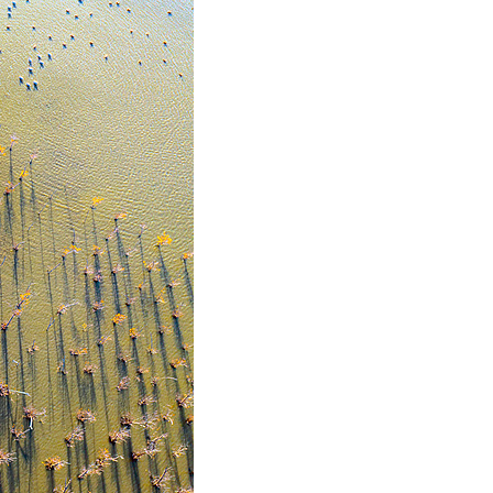
Русский
عربي
한국어
Deutsch
Português
Kiswahili
Italiano
Қазақ тілі
ภาษาไทย
Bahasa Melayu